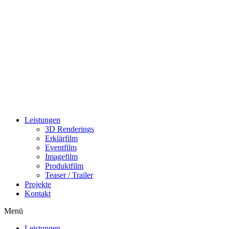
Zum
Inhalt
wechseln
Leistungen
3D Renderings
Erklärfilm
Eventfilm
Imagefilm
Produktfilm
Teaser / Trailer
Projekte
Kontakt
Menü
Leistungen